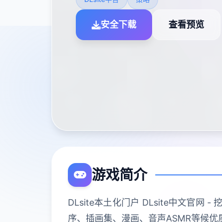
安全下载
查看预览
游戏简介
DLsite本土化门户 DLsite中文
序、插画集、漫画、音声ASMR等候优质需素