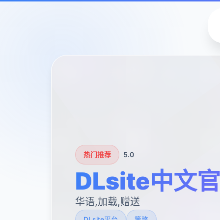
热门推荐
5.0
DLsite中文
华语,加载,赠送
DLsite平台
策略