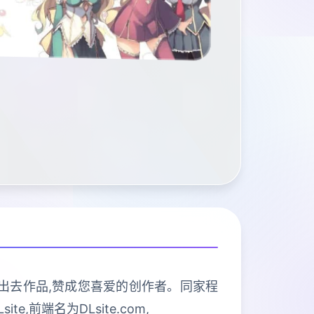
者的杰出去作品,赞成您喜爱的创作者。同家程
前端名为DLsite.com,