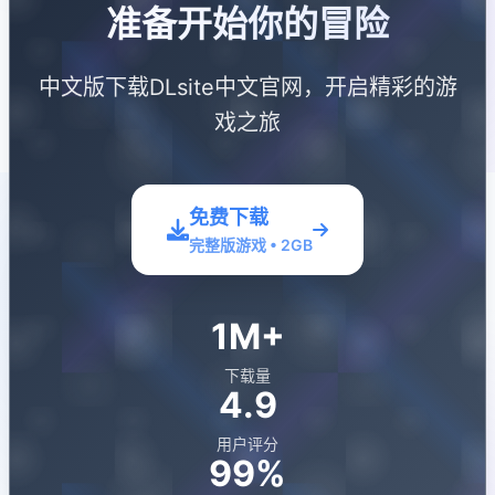
准备开始你的冒险
中文版下载DLsite中文官网，开启精彩的游
戏之旅
免费下载
完整版游戏 • 2GB
1M+
下载量
4.9
用户评分
99%