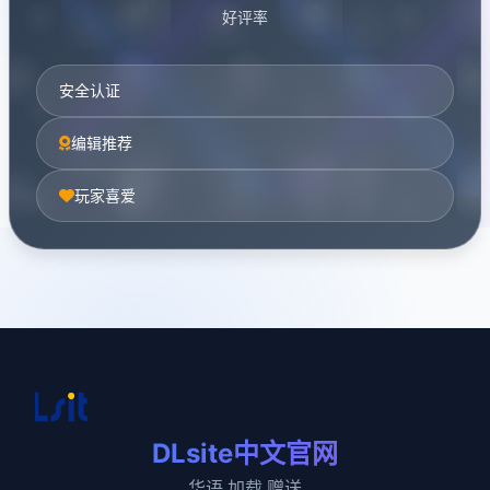
好评率
安全认证
编辑推荐
玩家喜爱
DLsite中文官网
华语,加载,赠送