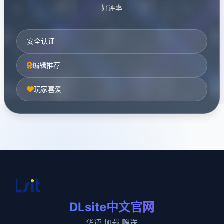
好评率
安全认证
编辑推荐
玩家喜爱
DLsite中文官网
华语,加载,赠送