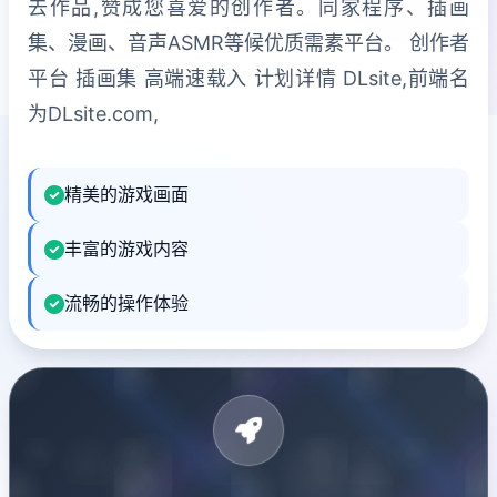
去作品,赞成您喜爱的创作者。同家程序、插画
集、漫画、音声ASMR等候优质需素平台。 创作者
平台 插画集 高端速载入 计划详情 DLsite,前端名
为DLsite.com,
精美的游戏画面
丰富的游戏内容
流畅的操作体验