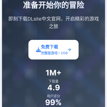
准备开始你的冒险
即刻下载DLsite中文官网，开启精彩的游戏
之旅
免费下载
完整版游戏 • 2GB
1M+
下载量
4.9
用户评分
99%