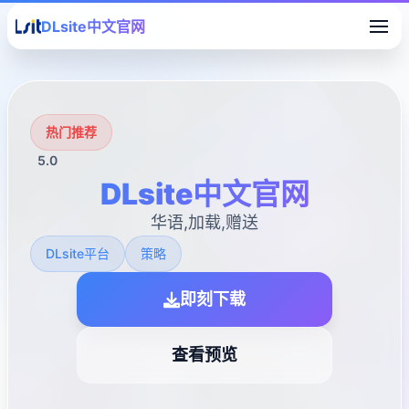
DLsite中文官网
热门推荐
5.0
DLsite中文官网
华语,加载,赠送
DLsite平台
策略
即刻下载
查看预览