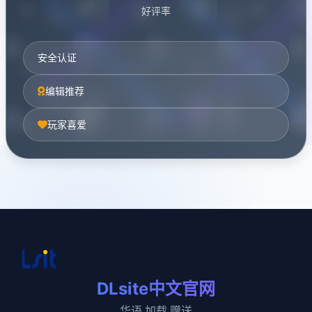
好评率
安全认证
编辑推荐
玩家喜爱
DLsite中文官网
华语,加载,赠送