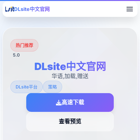
DLsite中文官网
热门推荐
5.0
DLsite中文官网
华语,加载,赠送
DLsite平台
策略
高速下载
查看预览