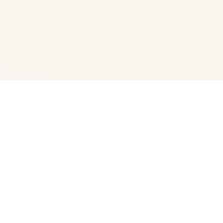
🎮 产品介绍
某年某月某日，你在车祸现场捡到了一部手机。当你打算卖
掉它赚点零花钱的时候，突然接到了一个电话。对方自称代
号17号特工，是一位特工，几乎无所不能。但是貌似脑袋失
忆了，把你认作她的顶头上司。那么你会让他做些什么呢，
教训欺负你的小太妹？调查你女神的隐私？或者别的什么？